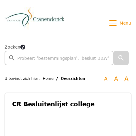
Ga naar de inhoud van deze pagina
Ga naar het zoeken
Ga naar het menu
Menu
Zoeken
A
A
A
U bevindt zich hier:
Home
Overzichten
CR Besluitenlijst college