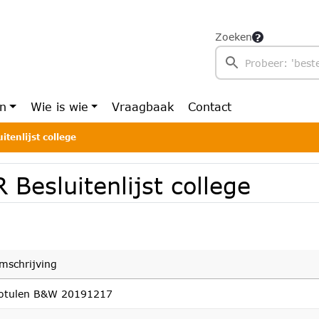
Zoeken
en
Wie is wie
Vraagbaak
Contact
itenlijst college
 Besluitenlijst college
mschrijving
otulen B&W 20191217