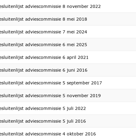
esluitenlijst adviescommissie 8 november 2022
esluitenlijst adviescommissie 8 mei 2018
esluitenlijst adviescommissie 7 mei 2024
esluitenlijst adviescommissie 6 mei 2025
esluitenlijst adviescommissie 6 april 2021
esluitenlijst adviescommissie 6 juni 2016
esluitenlijst adviescommissie 5 september 2017
esluitenlijst adviescommissie 5 november 2019
esluitenlijst adviescommissie 5 juli 2022
esluitenlijst adviescommissie 5 juli 2016
esluitenlijst adviescommissie 4 oktober 2016