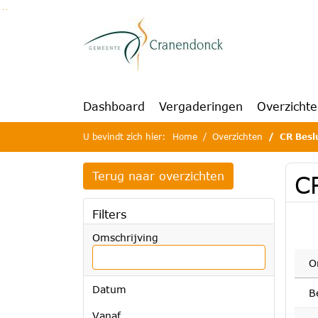
Ga naar de inhoud van deze pagina
Ga naar het zoeken
Ga naar het menu
Dashboard
Vergaderingen
Overzicht
U bevindt zich hier:
Home
Overzichten
CR Besl
Terug naar overzichten
C
Filters
Omschrijving
O
Datum
B
vanaf