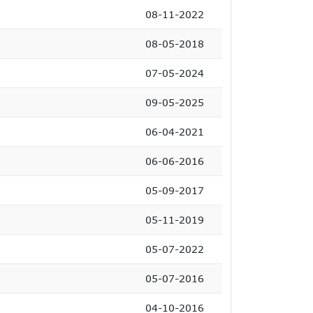
08-11-2022
08-05-2018
07-05-2024
09-05-2025
06-04-2021
06-06-2016
05-09-2017
05-11-2019
05-07-2022
05-07-2016
04-10-2016