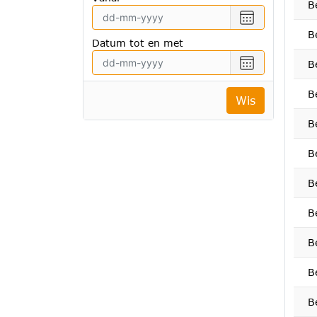
B
Selecteer
een
B
Datum tot en met
datum
vanaf
Selecteer
B
een
datum
B
Wis
tot
en
B
met
B
B
B
B
B
B