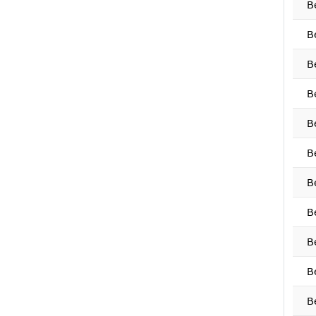
B
B
B
B
B
B
B
B
B
B
B