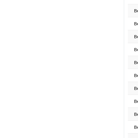
B
B
B
B
B
B
B
B
B
B