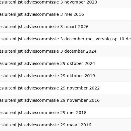
esluitenlijst adviescommissie 3 november 2020
esluitenlijst adviescommissie 3 mei 2016
esluitenlijst adviescommissie 3 maart 2026
esluitenlijst adviescommissie 3 december met vervolg op 10 
esluitenlijst adviescommissie 3 december 2024
esluitenlijst adviescommissie 29 oktober 2024
esluitenlijst adviescommissie 29 oktober 2019
esluitenlijst adviescommissie 29 november 2022
esluitenlijst adviescommissie 29 november 2016
esluitenlijst adviescommissie 29 mei 2018
esluitenlijst adviescommissie 29 maart 2016