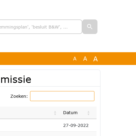
A
A
A
mmissie
Zoeken:
Datum
27-09-2022