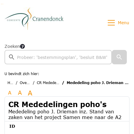
Ga naar de inhoud van deze pagina
Ga naar het zoeken
Ga naar het menu
Menu
Zoeken
U bevindt zich hier:
Home
Overzichten
CR Mededelingen poho's
Mededeling poho J. Drieman inz. Stand van zaken van het project Samen mee naar de A2
A
A
A
CR Mededelingen poho's
Mededeling poho J. Drieman inz. Stand van
zaken van het project Samen mee naar de A2
ID