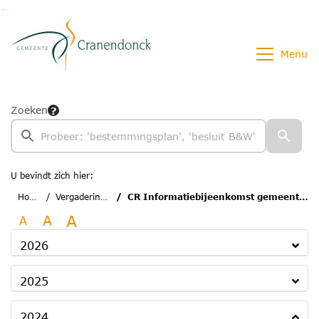
Ga naar de inhoud van deze pagina
Ga naar het zoeken
Ga naar het menu
Menu
Zoeken
U bevindt zich hier:
Home
Vergaderingen
CR Informatiebijeenkomst gemeenteraad
A
A
A
2026
2025
2024